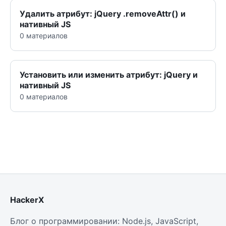
Удалить атрибут: jQuery .removeAttr() и
нативный JS
0 материалов
Установить или изменить атрибут: jQuery и
нативный JS
0 материалов
HackerX
Блог о программировании: Node.js, JavaScript,