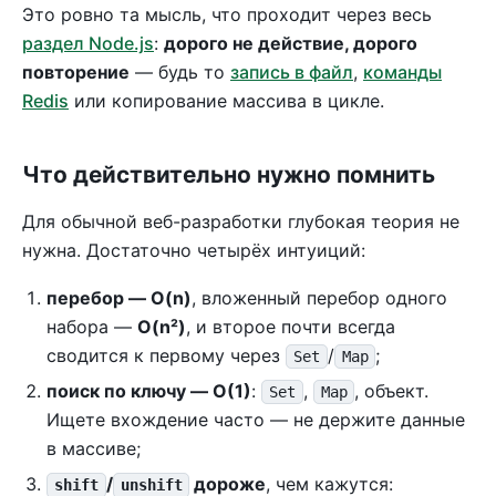
Это ровно та мысль, что проходит через весь
раздел Node.js
:
дорого не действие, дорого
повторение
— будь то
запись в файл
,
команды
Redis
или копирование массива в цикле.
Что действительно нужно помнить
Для обычной веб-разработки глубокая теория не
нужна. Достаточно четырёх интуиций:
перебор — O(n)
, вложенный перебор одного
набора —
O(n²)
, и второе почти всегда
сводится к первому через
/
;
Set
Map
поиск по ключу — O(1)
:
,
, объект.
Set
Map
Ищете вхождение часто — не держите данные
в массиве;
/
дороже
, чем кажутся:
shift
unshift