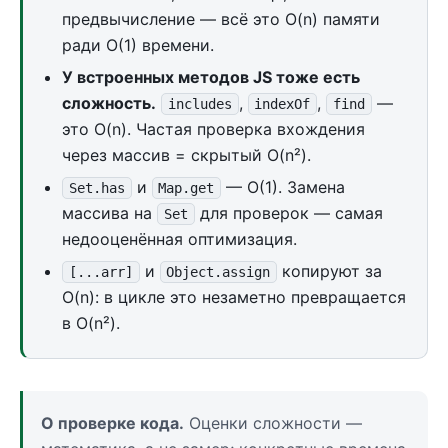
предвычисление — всё это O(n) памяти
ради O(1) времени.
У встроенных методов JS тоже есть
сложность.
,
,
—
includes
indexOf
find
это O(n). Частая проверка вхождения
через массив = скрытый O(n²).
и
— O(1). Замена
Set.has
Map.get
массива на
для проверок — самая
Set
недооценённая оптимизация.
и
копируют за
[...arr]
Object.assign
O(n): в цикле это незаметно превращается
в O(n²).
О проверке кода.
Оценки сложности —