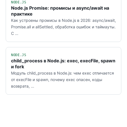
NODE.JS
Node.js Promise: промисы и async/await на
практике
Как устроены промисы в Node.js в 2026: async/await,
Promise.all и allSettled, обработка ошибок и таймауты.
С …
NODE.JS
child_process в Node.js: exec, execFile, spawn
и fork
Модуль child_process в Node.js: чем exec отличается
от execFile и spawn, почему exec опасен, коды
возврата, …