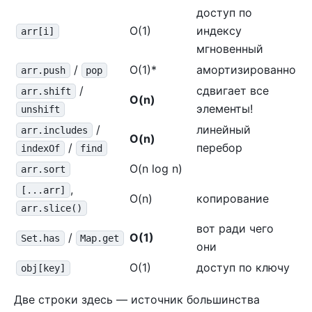
доступ по
O(1)
индексу
arr[i]
мгновенный
/
O(1)*
амортизированно
arr.push
pop
/
сдвигает все
arr.shift
O(n)
элементы!
unshift
/
линейный
arr.includes
O(n)
/
перебор
indexOf
find
O(n log n)
arr.sort
,
[...arr]
O(n)
копирование
arr.slice()
вот ради чего
/
O(1)
Set.has
Map.get
они
O(1)
доступ по ключу
obj[key]
Две строки здесь — источник большинства