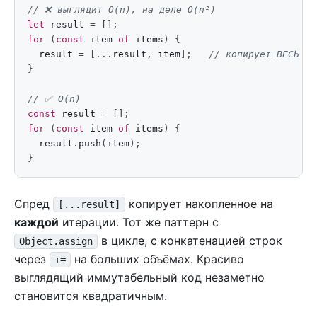
let
result
=
[];
for
(
const
item
of
items
)
{
result
=
[...
result
,
item
];
}
const
result
=
[];
for
(
const
item
of
items
)
{
result
.
push
(
item
);
}
Спред
копирует накопленное на
[...result]
каждой
итерации. Тот же паттерн с
в цикле, с конкатенацией строк
Object.assign
через
на больших объёмах. Красиво
+=
выглядящий иммутабельный код незаметно
становится квадратичным.