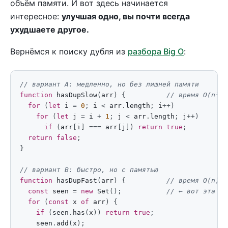
объём памяти. И вот здесь начинается
интересное:
улучшая одно, вы почти всегда
ухудшаете другое.
Вернёмся к поиску дубля из
разбора Big O
:
function
hasDupSlow
(
arr
)
{
for
(
let
i
=
0
;
i
<
arr
.
length
;
i
++
)
for
(
let
j
=
i
+
1
;
j
<
arr
.
length
;
j
++
)
if
(
arr
[
i
]
===
arr
[
j
])
return
true
;
return
false
;
}
function
hasDupFast
(
arr
)
{
const
seen
=
new
Set
();
for
(
const
x
of
arr
)
{
if
(
seen
.
has
(
x
))
return
true
;
seen
.
add
(
x
);