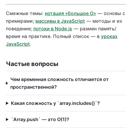
Смежные темы:
нотация «большое O»
— основы с
примерами;
массивы в JavaScript
— методы и их
поведение;
потоки в Node.js
— размен память/
время на практике. Полный список — в
уроках
JavaScript
.
Частые вопросы
Чем временная сложность отличается от
пространственной?
Какая сложность у `array.includes()`?
`Array.push` — это O(1)?