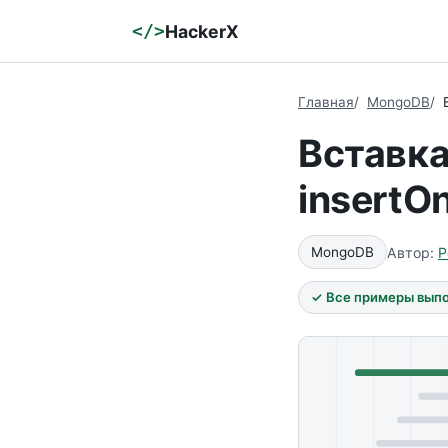
</>
HackerX
Главная
MongoDB
Вставка
insertO
Автор:
Р
MongoDB
✓ Все примеры выпол