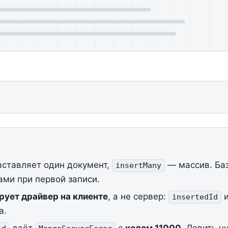
ставляет один документ,
— массив. Баз
insertMany
ами при первой записи.
рует драйвер на клиенте
, а не сервер:
и
insertedId
а.