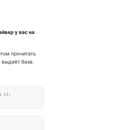
йвер у вас на
отом прочитать
 выдаёт база.
5
});