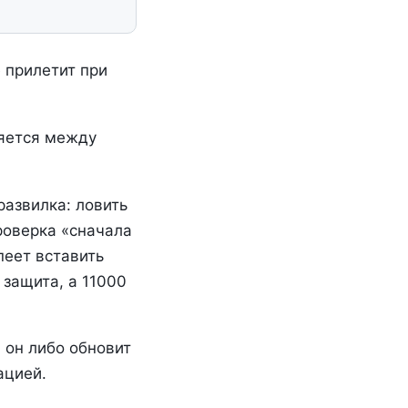
 прилетит при
няется между
развилка: ловить
оверка «сначала
пеет вставить
защита, а 11000
: он либо обновит
ацией.