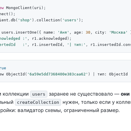
ew
MongoClient
(
uri
);
nect
();
ient
.
db
(
'shop'
).
collection
(
'users'
);
users
.
insertOne
({
name
:
'Аня'
,
age
:
30
,
city
:
'Москва'
nowledged :'
,
r1
.
acknowledged
);
ertedId   :'
,
r1
.
insertedId
,
'| тип:'
,
r1
.
insertedId
.
con
rue
ew ObjectId
(
'6a59e5dd7368400e383caa62'
)
|
ни коллекции
заранее не существовало —
они
users
ельный
нужен, только если у колл
createCollection
ройки: валидатор схемы, ограниченный размер.