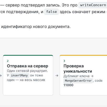
— сервер подтвердил запись. Это про
writeConcern
тся подтверждения, и
здесь означает режим 
false
идентификатор нового документа.
e
2
3
Отправка на сервер
Проверка
Один сетевой раундтрип.
уникальности
У
он тоже
insertMany
Дубликат ключа →
один — на весь массив
, code
MongoServerError
11000