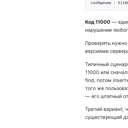
Код 11000
— един
нарушении любог
Проверять нужн
версиями сервера
Типичный сценари
11000 или сначал
find, потом inse
того же пользова
— его штатный от
Третий вариант,
существующий до