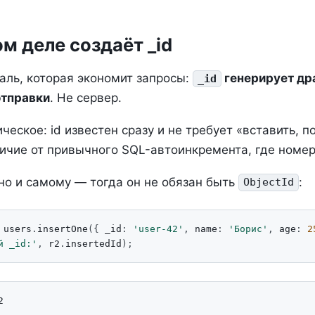
м деле создаёт _id
аль, которая экономит запросы:
генерирует дра
_id
отправки
. Не сервер.
ческое: id известен сразу и не требует «вставить, п
личие от привычного SQL-автоинкремента, где номер
о и самому — тогда он не обязан быть
:
ObjectId
users
.
insertOne
({
_id
:
'user-42'
,
name
:
'Борис'
,
age
:
2
й _id:'
,
r2
.
insertedId
);