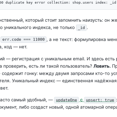
ственный, который стоит запомнить наизусть: он же
о уникального индекса, не только
.
_id
о
, а не текст: формулировка ме
err.code === 11000
, код — нет.
й — регистрация с уникальным email. И здесь есть 
а проверить, есть ли такой пользователь?
Ловить.
Пр
rt» содержит гонку: между двумя запросами кто-то ус
теля. Уникальный индекс — единственная надёжная 
вет.
 часто самый удобный, —
с
updateOne
upsert: true
кумент, либо создаст новый, одной атомарной опер