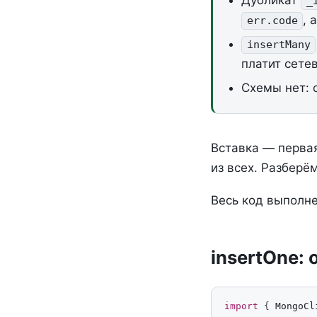
Дубликат
_
, 
err.code
insertMany
платит сете
Схемы нет: 
Вставка — первая
из всех. Разберё
Весь код выполне
insertOne:
import
{
MongoCl