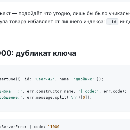
бъект — подойдёт что угодно, лишь бы было уникал
ула товара избавляет от лишнего индекса:
инд
_id
00: дубликат ключа
sertOne
({
_id
:
'user-42'
,
name
:
'Двойник'
});
шибка   :'
,
err
.
constructor
.
name
,
'| code:'
,
err
.
code
);
ообщение:'
,
err
.
message
.
split
(
'\n'
)[
0
]);
oServerError 
|
 code: 
11000