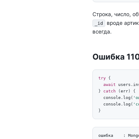
Строка, число, о
вроде артик
_id
всегда.
Ошибка 110
try
{
await
users
.
in
}
catch
(
err
)
{
console
.
log
(
'о
console
.
log
(
'с
}
ошибка    : Mong