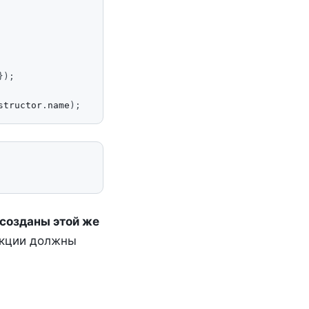
});
structor
.
name
);
 созданы этой же
екции должны