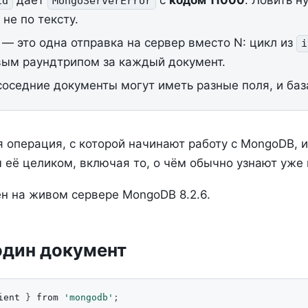
даёт
с
кодом 11000
. Ловить н
id
MongoServerError
а не по тексту.
— это одна отправка на сервер вместо N: цикл из
i
вым раундтрипом за каждый документ.
соседние документы могут иметь разные поля, и база
 операция, с которой начинают работу с MongoDB, 
м её целиком, включая то, о чём обычно узнают уже
н на живом сервере MongoDB 8.2.6.
 один документ
ient
}
from
'mongodb'
;