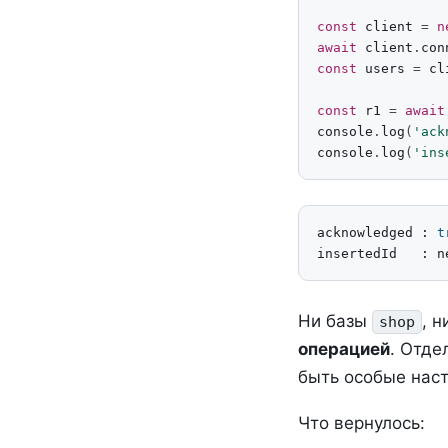
const
client
=
n
await
client
.
con
const
users
=
cl
const
r1
=
await
console
.
log
(
'ack
console
.
log
(
'ins
acknowledged : 
t
insertedId   : n
Ни базы
, 
shop
операцией
. Отд
быть особые наст
Что вернулось: