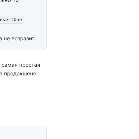
ужно по
nsertOne
 не возразит.
и самая простая
 в продакшене.