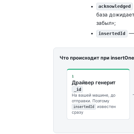
acknowledged
база дожидае
забыл»;
— 
insertedId
Что происходит при insertOn
1
Драйвер генерит
_id
На вашей машине, до
отправки. Поэтому
известен
insertedId
сразу